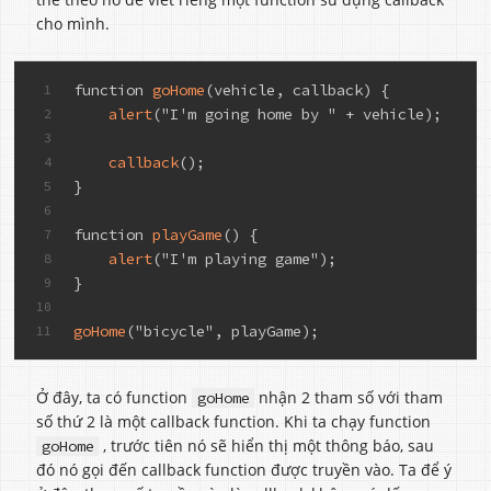
cho mình.
function 
goHome
(vehicle, callback) {
1
alert
("I'm going home by " + vehicle);
2
3
callback
();
4
}
5
6
function 
playGame
() {
7
alert
("I'm playing game");
8
}
9
10
goHome
("bicycle", playGame);
11
Ở đây, ta có function
nhận 2 tham số với tham
goHome
số thứ 2 là một callback function. Khi ta chạy function
, trước tiên nó sẽ hiển thị một thông báo, sau
goHome
đó nó gọi đến callback function được truyền vào. Ta để ý