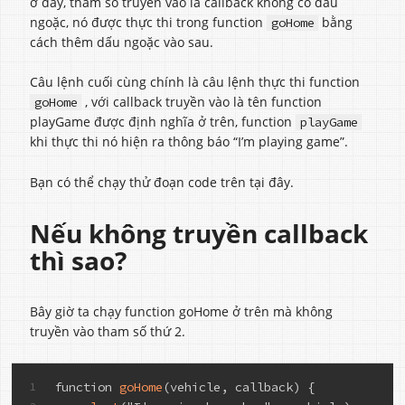
ở đây, tham số truyền vào là callback không có dấu
ngoặc, nó được thực thi trong function
bằng
goHome
cách thêm dấu ngoặc vào sau.
Câu lệnh cuối cùng chính là câu lệnh thực thi function
, với callback truyền vào là tên function
goHome
playGame được định nghĩa ở trên, function
playGame
khi thực thi nó hiện ra thông báo “I’m playing game”.
Bạn có thể chạy thử đoạn code trên tại đây.
Nếu không truyền callback
thì sao?
Bây giờ ta chạy function goHome ở trên mà không
truyền vào tham số thứ 2.
function 
goHome
(vehicle, callback) {
1