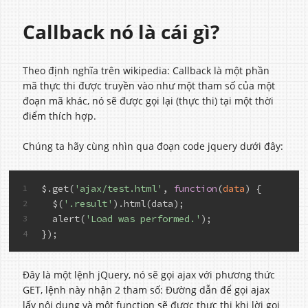
Callback nó là cái gì?
Theo định nghĩa trên wikipedia: Callback là một phần
mã thực thi được truyền vào như một tham số của một
đoạn mã khác, nó sẽ được gọi lại (thực thi) tại một thời
điểm thích hợp.
Chúng ta hãy cùng nhìn qua đoạn code jquery dưới đây:
$.get(
'ajax/test.html'
, 
function
(
data
) {
1
  $(
'.result'
).html(data);
2
  alert(
'Load was performed.'
);
3
});
4
Đây là một lệnh jQuery, nó sẽ gọi ajax với phương thức
GET, lệnh này nhận 2 tham số: Đường dẫn để gọi ajax
lấy nội dung và một function sẽ được thực thi khi lời gọi