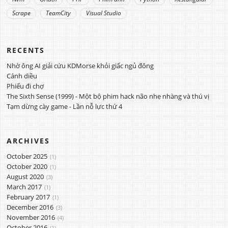
Scrape
TeamCity
Visual Studio
RECENTS
Nhờ ông AI giải cứu KDMorse khỏi giấc ngủ đông
Cánh diều
Phiếu đi chợ
The Sixth Sense (1999) - Một bộ phim hack não nhẹ nhàng và thú vị
Tạm dừng cày game - Lần nỗ lực thứ 4
ARCHIVES
October 2025
1
October 2020
1
August 2020
3
March 2017
1
February 2017
1
December 2016
3
November 2016
4
October 2016
1