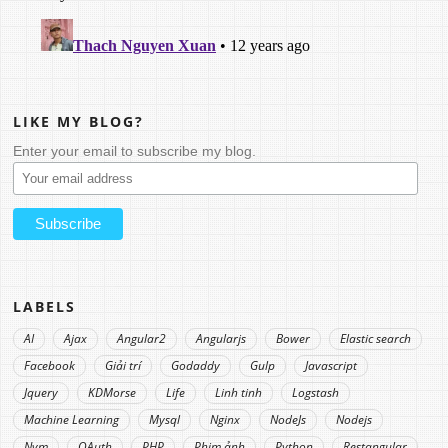
LIKE MY BLOG?
Enter your email to subscribe my blog.
LABELS
AI
Ajax
Angular2
Angularjs
Bower
Elastic search
Facebook
Giải trí
Godaddy
Gulp
Javascript
Jquery
KDMorse
Life
Linh tinh
Logstash
Machine Learning
Mysql
Nginx
NodeJs
Nodejs
Nvm
OAuth
PHP
Phim ảnh
Python
Restangular