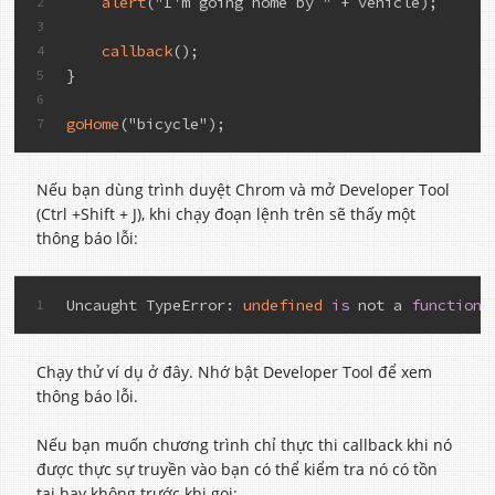
alert
("I'm going home by " + vehicle);
2
3
callback
();
4
}
5
6
goHome
("bicycle");
7
Nếu bạn dùng trình duyệt Chrom và mở Developer Tool
(Ctrl +Shift + J), khi chạy đoạn lệnh trên sẽ thấy một
thông báo lỗi:
Uncaught TypeError: 
undefined
is
 not a 
function
1
Chạy thử ví dụ ở đây. Nhớ bật Developer Tool để xem
thông báo lỗi.
Nếu bạn muốn chương trình chỉ thực thi callback khi nó
được thực sự truyền vào bạn có thể kiểm tra nó có tồn
tại hay không trước khi gọi: