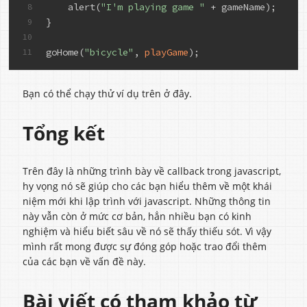
    alert(
"I'm playing game "
 + gameName);
8
}
9
10
go
Home(
"bicycle"
, 
playGame
)
;
11
Bạn có thể chạy thử ví dụ trên ở đây.
Tổng kết
Trên đây là những trình bày về callback trong javascript,
hy vọng nó sẽ giúp cho các bạn hiểu thêm về một khái
niệm mới khi lập trình với javascript. Những thông tin
này vẫn còn ở mức cơ bản, hẳn nhiều bạn có kinh
nghiệm và hiểu biết sâu về nó sẽ thấy thiếu sót. Vì vậy
mình rất mong được sự đóng góp hoặc trao đổi thêm
của các bạn về vấn đề này.
Bài viết có tham khảo từ