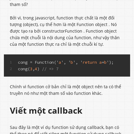
tham số?
Bởi vì, trong javascript, function thực chất là một đối
tượng (object), cụ thể hơn là một Function object . Nó
được tạo ra bởi constructorFunction . Function object
chứa một chuỗi là nội dung của function, như vậy thân
của một function thực ra chỉ là một chuỗi kí tự.
cong = 
Function('
a
', '
b
', '
return
a
+
b
')
;
1
cong(
3
,
4
) 
// => 7
2
Chính vì function cở bản chỉ là một object nên ta có thể
truyền nó như một tham số vào function khác.
Viết một callback
Sau đây là một ví dụ function sử dụng callback, bạn có
thể theo nó để viết riêng một function sử dụng callback