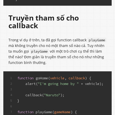
Truyền tham số cho
callback
Trong ví dụ ở trên, ta đã gọi function callback
playGame
mà không truyền cho nó một tham số nào cả. Tuy nhiên
ta muốn gọi
với một trò chơi cụ thể thì làm
playGame
thế nào? Đơn giản là truyền tham số cho nó như những
function bình thường.
function
 go
Home(
vehicle
, 
callback
)
 {
1
    alert(
"I'm going home by "
 + vehicle);
2
3
    callback(
"Naruto"
);
4
}
5
6
function
 play
Game(
gameName
)
 {
7