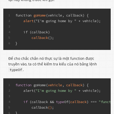
function 
goHome
(vehicle, callback) {
1
alert
("I'm going home by " + vehicle);
2
3
    if (callback)
4
callback
();
5
}
6
Để cho chắc chắn nó thực sự là một function được
truyền vào, ta có thể kiểm tra kiểu của nó bằng lệnh
.
typeOf
function
 go
Home(
vehicle
, 
callback
)
 {
1
    alert(
"I'm going home by "
 + vehicle);
2
3
if
 (callback
 && 
type
Of(
callback
)
 === 
"functi
4
        callback
()
;
5
}
6