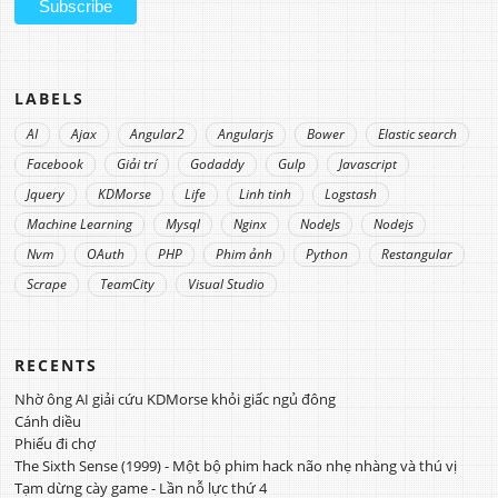
LABELS
AI
Ajax
Angular2
Angularjs
Bower
Elastic search
Facebook
Giải trí
Godaddy
Gulp
Javascript
Jquery
KDMorse
Life
Linh tinh
Logstash
Machine Learning
Mysql
Nginx
NodeJs
Nodejs
Nvm
OAuth
PHP
Phim ảnh
Python
Restangular
Scrape
TeamCity
Visual Studio
RECENTS
Nhờ ông AI giải cứu KDMorse khỏi giấc ngủ đông
Cánh diều
Phiếu đi chợ
The Sixth Sense (1999) - Một bộ phim hack não nhẹ nhàng và thú vị
Tạm dừng cày game - Lần nỗ lực thứ 4