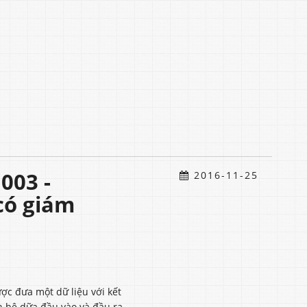
003 -
2016-11-25
có giám
ược đưa một dữ liệu với kết
n hệ dữa đầu vào và đầu ra,