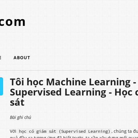
.com
E
ABOUT
Tôi học Machine Learning - 
Supervised Learning - Học 
sát
Bài ghi chú
Với
, chúng ta đ
học có giám sát (Supervised Learning)
quả đầu ra tương ứng đã biết trước, ta cần xây dựng mối qua