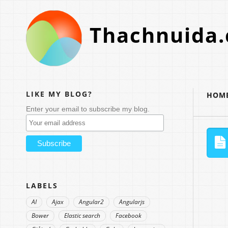
Thachnuida
LIKE MY BLOG?
HOM
Enter your email to subscribe my blog.
LABELS
AI
Ajax
Angular2
Angularjs
Bower
Elastic search
Facebook