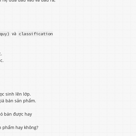
và
quy)
classification
c.
c.
c sinh lên lớp.
giá bán sản phẩm.
có bán được hay
ản phẩm hay không?